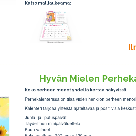
Katso malliaukeama:
I
Hyvän Mielen Perheka
Koko perheen menot yhdellä kertaa näkyvissä.
Perhekalenterissa on tilaa viiden henkilön perheen menoil
Kalenteri tarjoaa yhteistä ajateltavaa ja positiivisia kesk
Juhla- ja liputuspäivät
Täydellinen nimipäiväluettelo
Kuun vaiheet
Koko avattuna: 297 mm x 420 mm