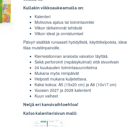
Kullakin viikkoaukeamalla on:
Kalenteri
Motivoiva ajatus tai toimintavinkki
Viikon tärkeimmät tehtävät
Viikon ideat ja onnistumiset
Päivyri sisältää runsaasti hyödyllistä, käyttökelpoista, idea
tilaa muistiinpanoille.
Kierresidonnan ansiosta vaivaton täyttää.
Sekä perforointi (repäisykulmat) että sivuviivain
24 kuukauden toimintasuunnitelma
Mukana myös nimipäivät
Helposti mukana kuljetettava.
Kaksi kokoa: A5 (15x20 cm) ja A6 (10x17 cm)
Vuosien 2027 ja 2028 kalenterit
Kuun vaiheet
Neljä eri kansivaihtoehtoa!
Katso kalenterisivun malli: