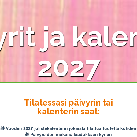
rit ja kale
2027
Tilatessasi päivyrin tai
kalenterin saat:
🎁 Vuoden 2027 julistekalenterin jokaista tilattua tuotetta kohden
🎁 Päivyreiden mukana laadukkaan kynän