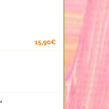
15,90€
pl