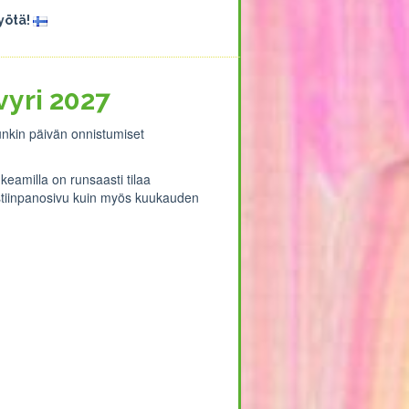
työtä!
vyri 2027
unkin päivän onnistumiset
keamilla on runsaasti tilaa
istiinpanosivu kuin myös kuukauden
.