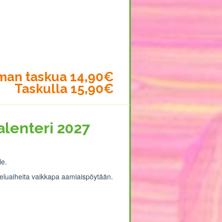
lman taskua 14,90€
Taskulla 15,90€
lenteri 2027
le.
usteluaiheita vaikkapa aamiaispöytään.