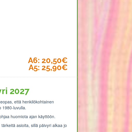
A6: 20,50€
A5: 25,90€
ri 2027
iteopas, että henkilökohtainen
o 1980-luvulla.
ohjaa huomiota ajan käyttöön.
tärkeitä asioita, sillä päivyri alkaa jo