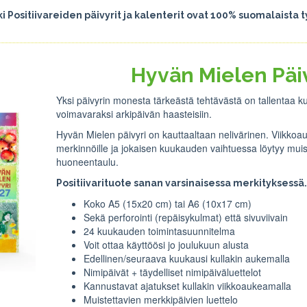
i Positiivareiden päivyrit ja kalenterit ovat 100% suomalaista 
Hyvän Mielen Päi
Yksi päivyrin monesta tärkeästä tehtävästä on tallentaa k
voimavaraksi arkipäivän haasteisiin.
Hyvän Mielen päivyri on kauttaaltaan nelivärinen. Viikkoau
merkinnöille ja jokaisen kuukauden vaihtuessa löytyy mu
huoneentaulu.
Positiivarituote sanan varsinaisessa merkityksessä
Koko A5 (15x20 cm) tai A6 (10x17 cm)
Sekä perforointi (repäisykulmat) että sivuviivain
24 kuukauden toimintasuunnitelma
Voit ottaa käyttöösi jo joulukuun alusta
Edellinen/seuraava kuukausi kullakin aukemalla
Nimipäivät + täydelliset nimipäiväluettelot
Kannustavat ajatukset kullakin viikkoaukeamalla
Muistettavien merkkipäivien luettelo