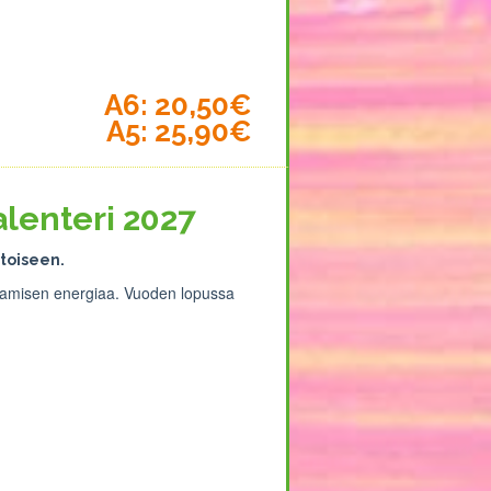
A6: 20,50€
A5: 25,90€
lenteri 2027
 toiseen.
ksamisen energiaa. Vuoden lopussa